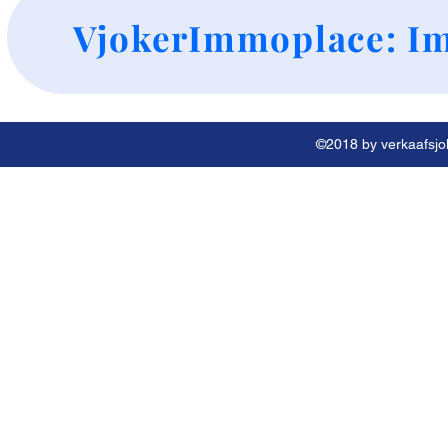
+
VjokerImmoplace: Im
©2018 by verkaafsjok