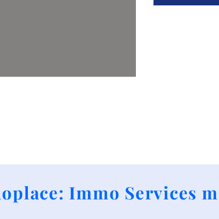
+352 661790424
oplace: Immo Services m