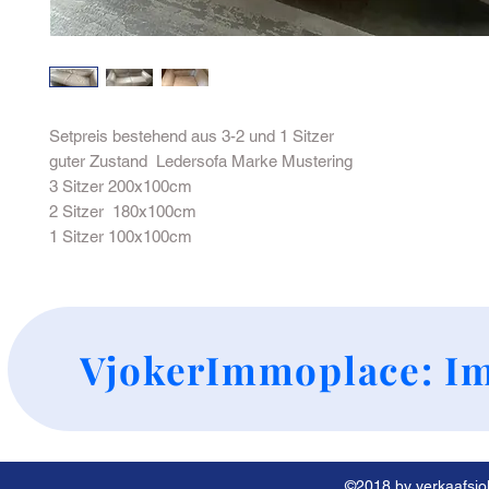
Setpreis bestehend aus 3-2 und 1 Sitzer
guter Zustand Ledersofa Marke Mustering
3 Sitzer 200x100cm
2 Sitzer 180x100cm
1 Sitzer 100x100cm
+
VjokerImmoplace: Im
©2018 by verkaafsjok