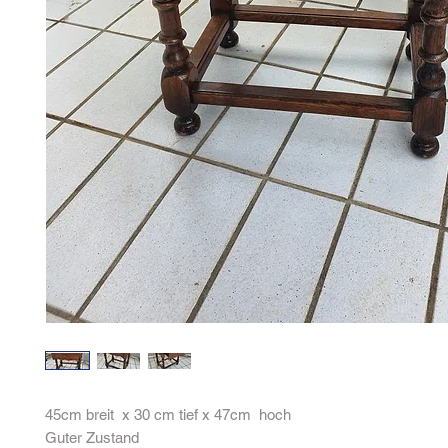
45cm breit  x 30 cm tief x 47cm  hoch 

Guter Zustand 