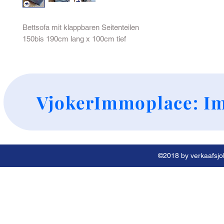
Bettsofa mit klappbaren Seitenteilen
150bis 190cm lang x 100cm tief
+
VjokerImmoplace: Im
©2018 by verkaafsjok