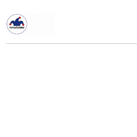
Willkommen beim Verkaafsjoker
Shop
Vielseitige Dienstle