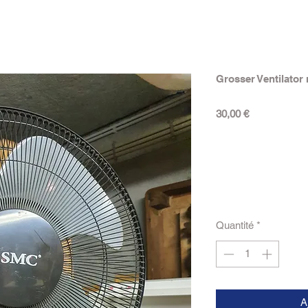
Grosser Ventilator
Prix
30,00 €
Quantité
*
A