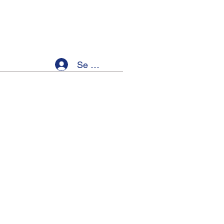
Se connecter
ellness
Members
Event List