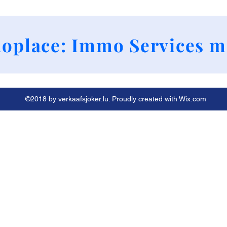
+352 661790424
oplace: Immo Services m
©2018 by verkaafsjoker.lu. Proudly created with Wix.com