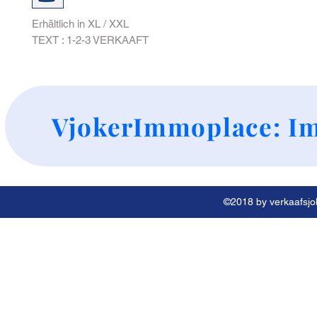
Erhältlich in XL / XXL
TEXT : 1-2-3 VERKAAFT
+
VjokerImmoplace: Im
©2018 by verkaafsjok