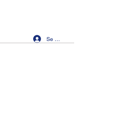
Se connecter
ellness
Members
Event List