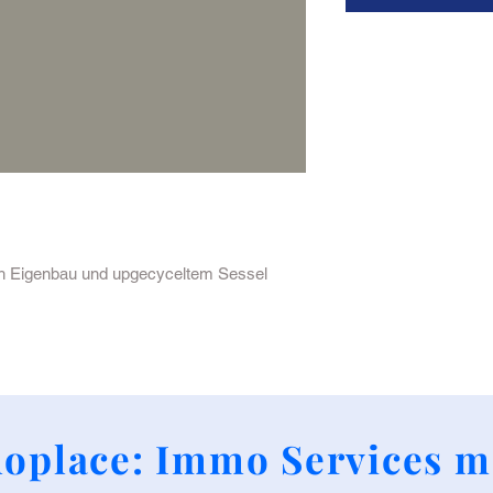
ch Eigenbau und upgecyceltem Sessel
+352 661790424
oplace: Immo Services m