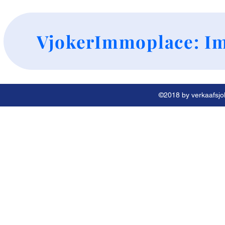
+
VjokerImmoplace: Im
©2018 by verkaafsjok