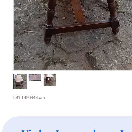
L91 T49 H48 cm
+