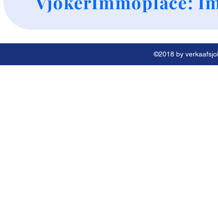
VjokerImmoplace: Im
©2018 by verkaafsjok