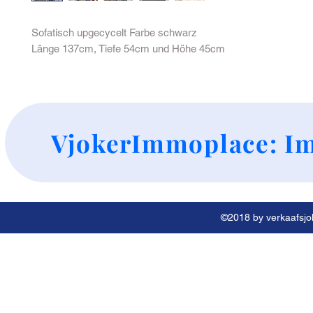
Sofatisch upgecycelt Farbe schwarz
Länge 137cm, Tiefe 54cm und Höhe 45cm
+
VjokerImmoplace: Im
©2018 by verkaafsjok