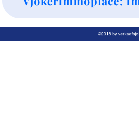
VjokerImmoplace: Im
©2018 by verkaafsjok