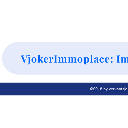
+
VjokerImmoplace: Im
©2018 by verkaafsjok