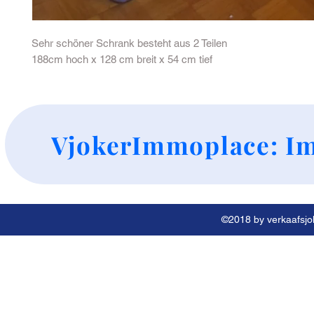
Sehr schöner Schrank besteht aus 2 Teilen
188cm hoch x 128 cm breit x 54 cm tief
+
VjokerImmoplace: Im
©2018 by verkaafsjok