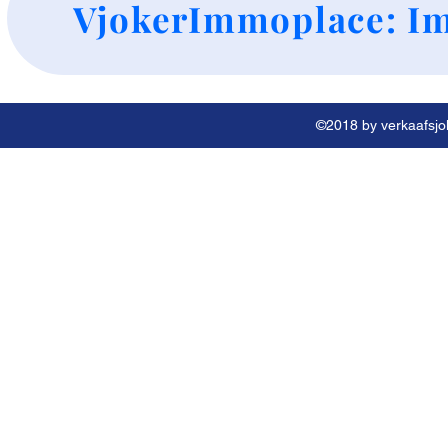
VjokerImmoplace: Im
©2018 by verkaafsjok