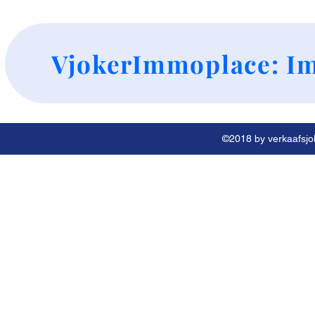
+
VjokerImmoplace: Im
©2018 by verkaafsjok