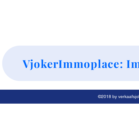
+
VjokerImmoplace: Im
©2018 by verkaafsjok