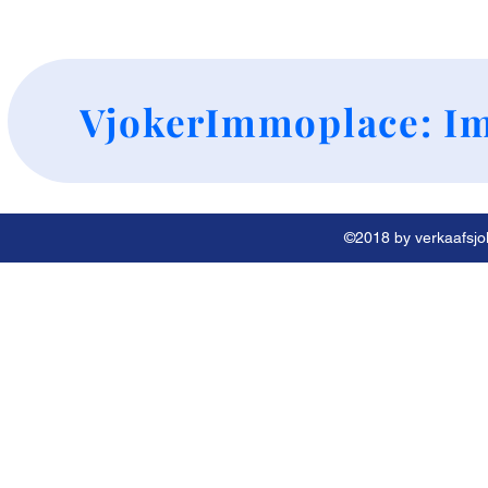
+
VjokerImmoplace: Im
©2018 by verkaafsjok