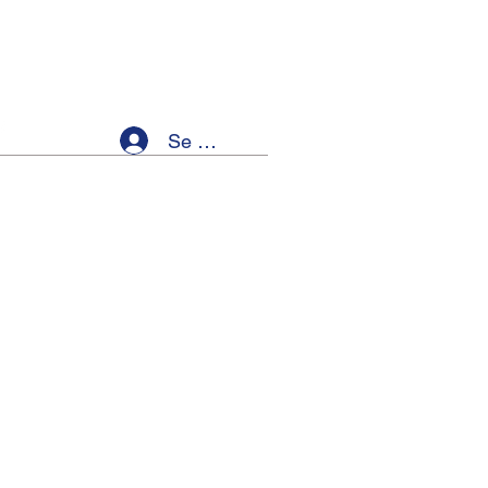
Se connecter
ellness
Members
Event List