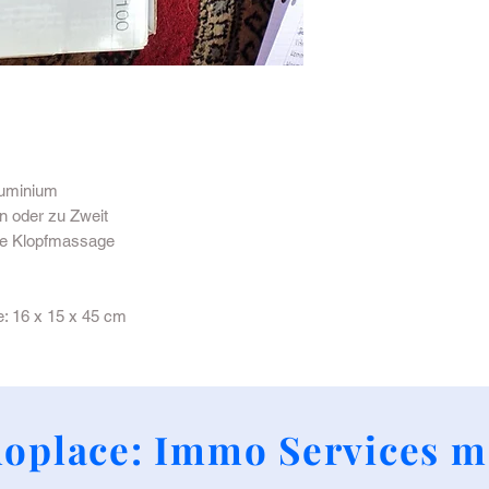
luminium
n oder zu Zweit
de Klopfmassage
e: 16 x 15 x 45 cm
+352 661790424
oplace: Immo Services m