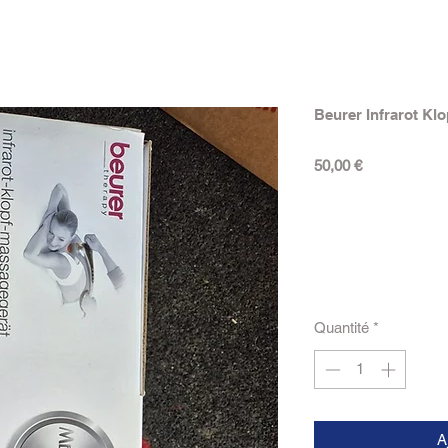
Beurer Infrarot K
Prix
50,00 €
Quantité
*
A