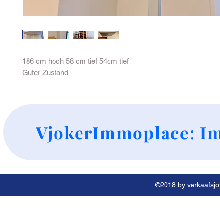
186 cm hoch 58 cm tief 54cm tief

Guter Zustand 
+
VjokerImmoplace: Im
©2018 by verkaafsjok