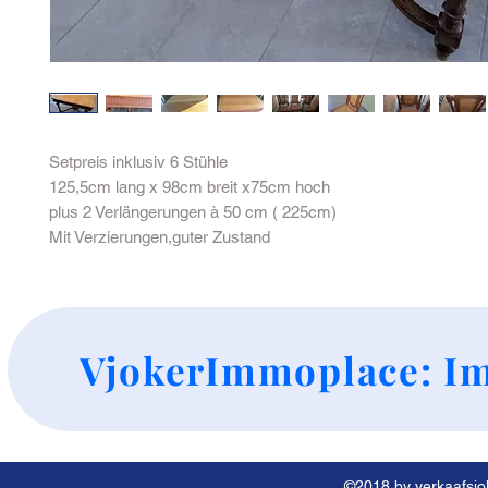
Setpreis inklusiv 6 Stühle
125,5cm lang x 98cm breit x75cm hoch
plus 2 Verlängerungen à 50 cm ( 225cm)
Mit Verzierungen,guter Zustand
+
VjokerImmoplace: Im
©2018 by verkaafsjok