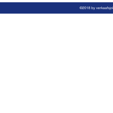
©2018 by verkaafsjok