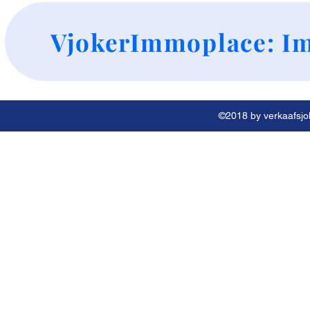
+
VjokerImmoplace: Im
©2018 by verkaafsjok