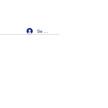
Se connecter
ellness
Members
Event List