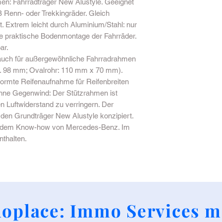
en: Fahrradträger New Alustyle. Geeignet
 Renn- oder Trekkingräder. Gleich
rt. Extrem leicht durch Aluminium/Stahl: nur
ie praktische Bodenmontage der Fahrräder.
ar.
 auch für außergewöhnliche Fahrradrahmen
. 98 mm; Ovalrohr: 110 mm x 70 mm).
formte Reifenaufnahme für Reifenbreiten
hne Gegenwind: Der Stützrahmen ist
n Luftwiderstand zu verringern. Der
r den Grundträger New Alustyle konzipiert.
 Mit dem Know-how von Mercedes-Benz. Im
nthalten.
+352 661790424
oplace: Immo Services m