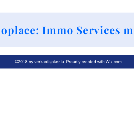
+352 661790424
oplace: Immo Services m
©2018 by verkaafsjoker.lu. Proudly created with Wix.com