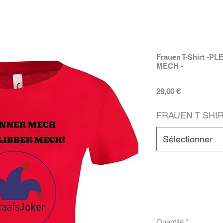
Frauen T-Shirt -
MECH -
Prix
29,00 €
FRAUEN T SHI
Sélectionner
Quantité
*