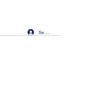
Se connecter
ellness
Members
Event List