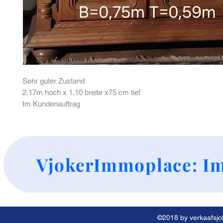
Sehr guter Zustand
2,17m hoch x 1,10 breite x75 cm tief
Im Kundenauftrag
+
VjokerImmoplace: Im
©2018 by verkaafsjok