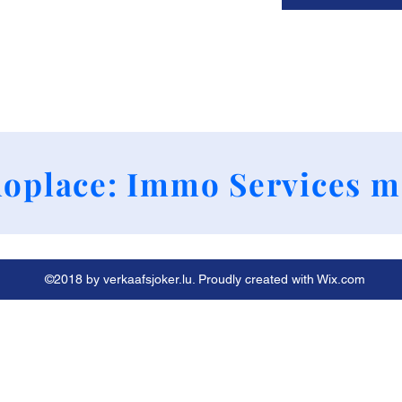
+352 661790424
oplace: Immo Services m
©2018 by verkaafsjoker.lu. Proudly created with Wix.com