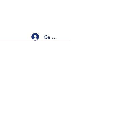
Se connecter
ellness
Members
Event List