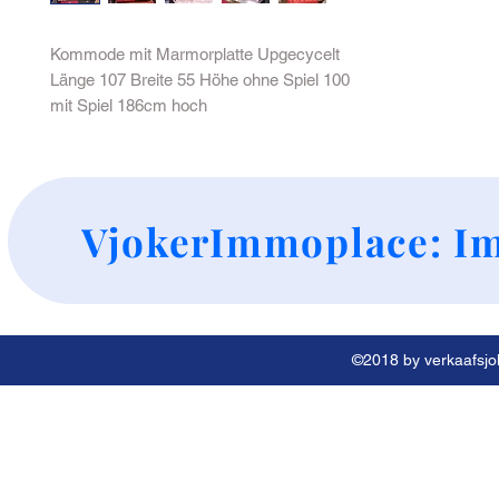
Kommode mit Marmorplatte Upgecycelt
Länge 107 Breite 55 Höhe ohne Spiel 100
mit Spiel 186cm hoch
+
VjokerImmoplace: Im
©2018 by verkaafsjok