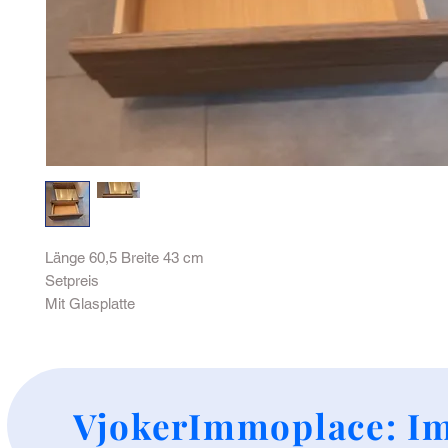
Länge 60,5 Breite 43 cm
Setpreis
Mit Glasplatte
+
VjokerImmoplace: Im