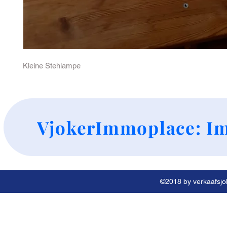
Kleine Stehlampe
+
VjokerImmoplace: Im
©2018 by verkaafsjok