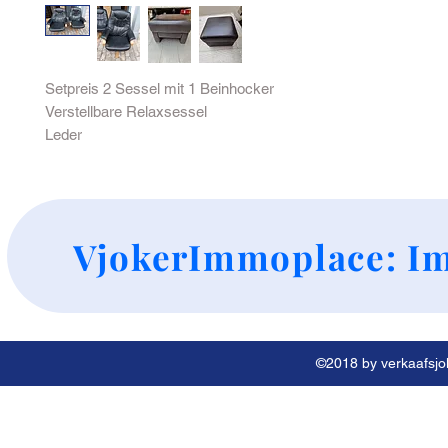
Setpreis 2 Sessel mit 1 Beinhocker
Verstellbare Relaxsessel
Leder
+
VjokerImmoplace: Im
©2018 by verkaafsjok