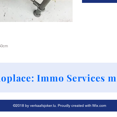
 50cm
+352 661790424
oplace: Immo Services m
©2018 by verkaafsjoker.lu. Proudly created with Wix.com