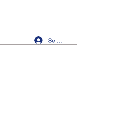
Se connecter
ellness
Members
Event List