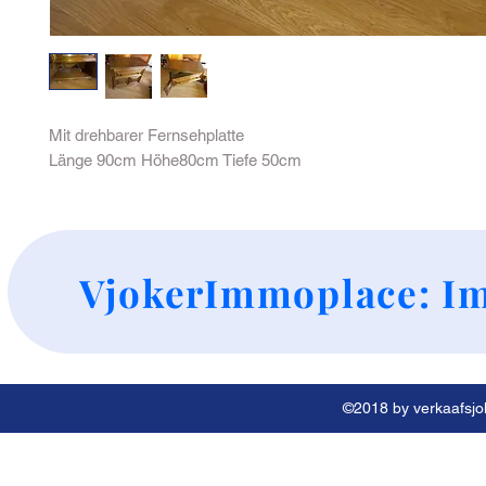
Mit drehbarer Fernsehplatte
Länge 90cm Höhe80cm Tiefe 50cm
+
VjokerImmoplace: Im
©2018 by verkaafsjok