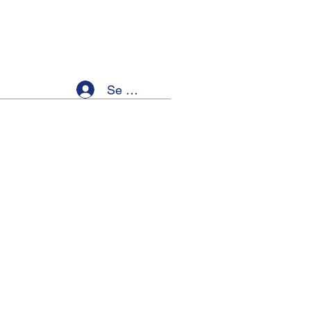
Se connecter
ellness
Members
Event List