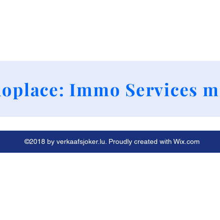
+352 661790424
oplace: Immo Services m
©2018 by verkaafsjoker.lu. Proudly created with Wix.com