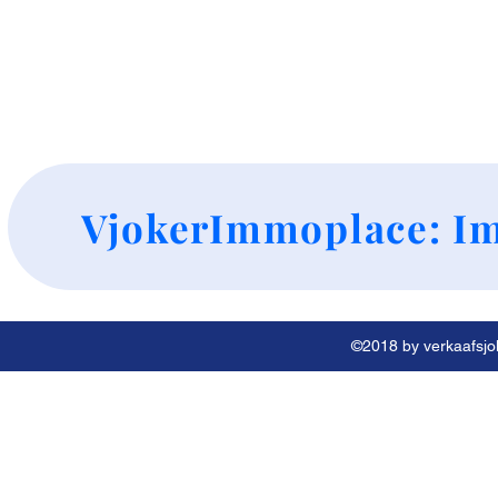
+
VjokerImmoplace: Im
©2018 by verkaafsjok