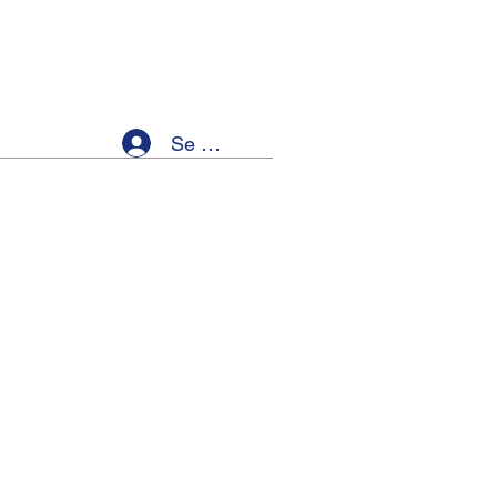
Se connecter
ellness
Members
Event List