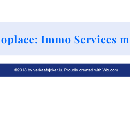
+352 661790424
oplace: Immo Services m
©2018 by verkaafsjoker.lu. Proudly created with Wix.com