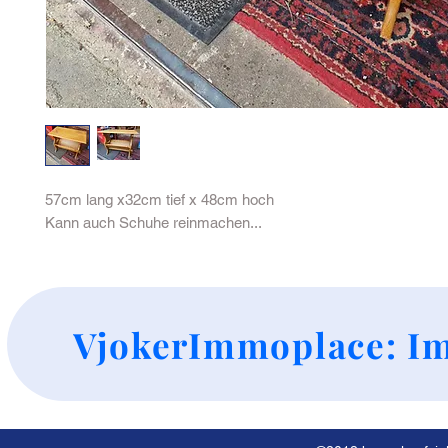
57cm lang x32cm tief x 48cm hoch

Kann auch Schuhe reinmachen...
+
VjokerImmoplace: Im