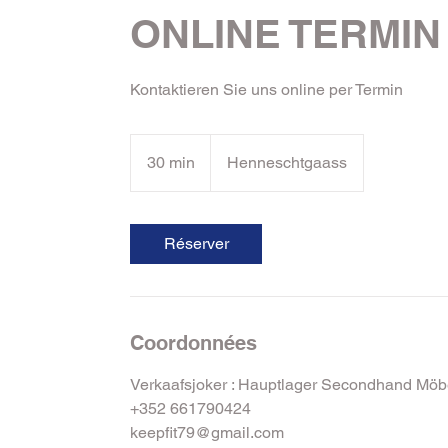
ONLINE TERMIN
Kontaktieren Sie uns online per Termin
30 min
3
Henneschtgaass
0
m
i
Réserver
n
Coordonnées
Verkaafsjoker : Hauptlager Secondhand Mö
+352 661790424
keepfit79@gmail.com