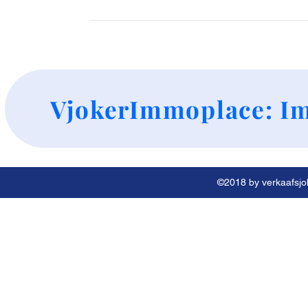
+
VjokerImmoplace: Im
©2018 by verkaafsjok