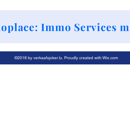
+352 661790424
oplace: Immo Services m
©2018 by verkaafsjoker.lu. Proudly created with Wix.com