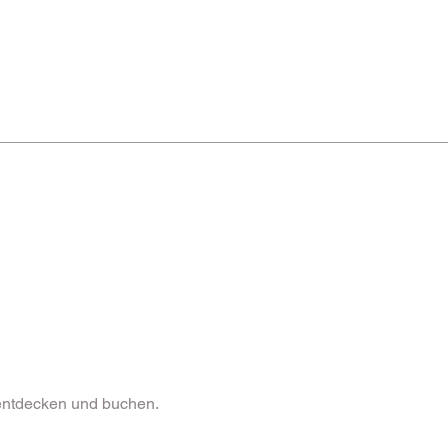
Shop
Vielseitige Dienstleistungen
GUTSCHEIN
Fitnes
 entdecken und buchen.