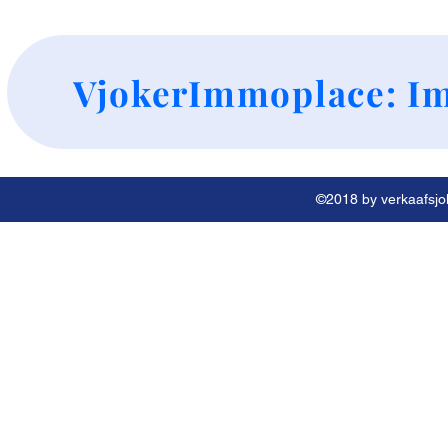
+
VjokerImmoplace: Im
©2018 by verkaafsjok