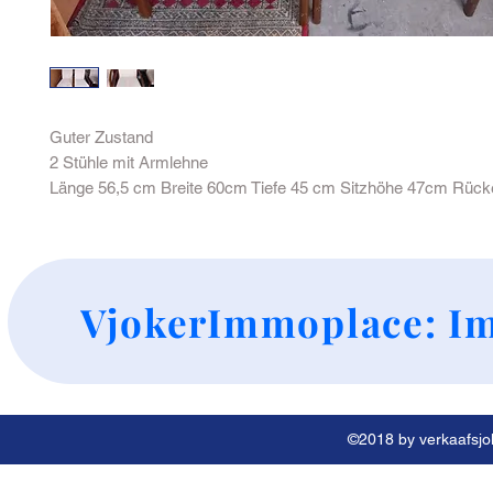
Guter Zustand
2 Stühle mit Armlehne
Länge 56,5 cm Breite 60cm Tiefe 45 cm Sitzhöhe 47cm Rüc
+
VjokerImmoplace: Im
©2018 by verkaafsjok