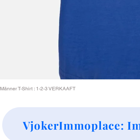
Männer T-Shirt : 1-2-3 VERKAAFT
Price
€29.00
+
VjokerImmoplace: Im