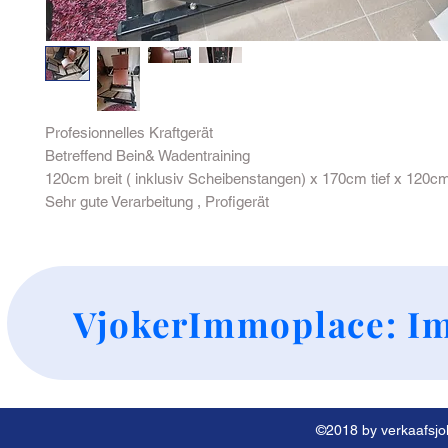
Profesionnelles Kraftgerät
Betreffend Bein& Wadentraining
120cm breit ( inklusiv Scheibenstangen) x 170cm tief x 120c
Sehr gute Verarbeitung , Profigerät
+
VjokerImmoplace: Im
©2018 by verkaafsjok