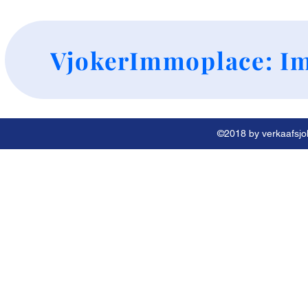
+
VjokerImmoplace: Im
©2018 by verkaafsjok