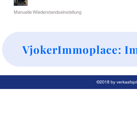
Manuelle Wiederstandseinstellung
+
VjokerImmoplace: Im
©2018 by verkaafsjok