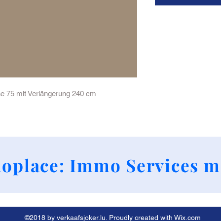
he 75 mit Verlängerung 240 cm
+352 661790424
oplace: Immo Services m
©2018 by verkaafsjoker.lu. Proudly created with Wix.com