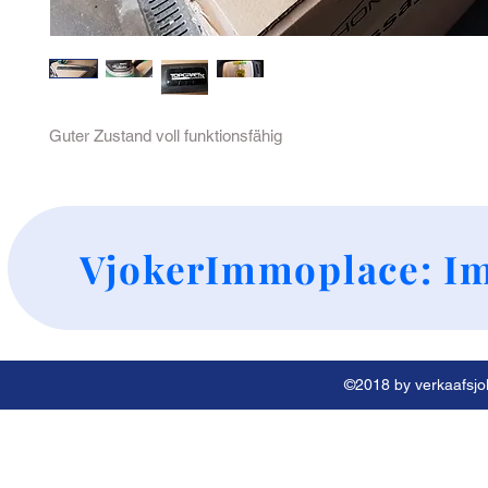
Guter Zustand voll funktionsfähig 
+
VjokerImmoplace: Im
©2018 by verkaafsjok