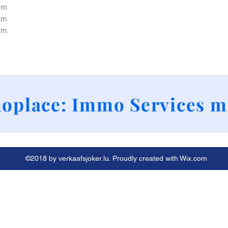
cm
cm
cm
+352 661790424
oplace: Immo Services m
©2018 by verkaafsjoker.lu. Proudly created with Wix.com