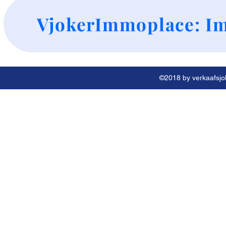
+
VjokerImmoplace: Im
©2018 by verkaafsjok