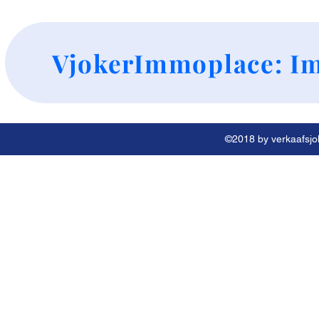
+
VjokerImmoplace: Im
©2018 by verkaafsjok